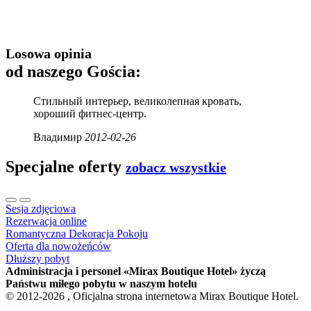
Losowa opinia
od naszego Gościa:
Стильный интерьер, великолепная кровать,
хороший фитнес-центр.
Владимир
2012-02-26
Specjalne oferty
zobacz wszystkie
Sesja zdjęciowa
Rezerwacja online
Romantyczna Dekoracja Pokoju
Oferta dla nowożeńców
Dłuższy pobyt
Administracja i personel «Mirax Boutique Hotel» życzą
Państwu miłego pobytu w naszym hotelu
© 2012-2026 , Oficjalna strona internetowa Mirax Boutique Hotel.