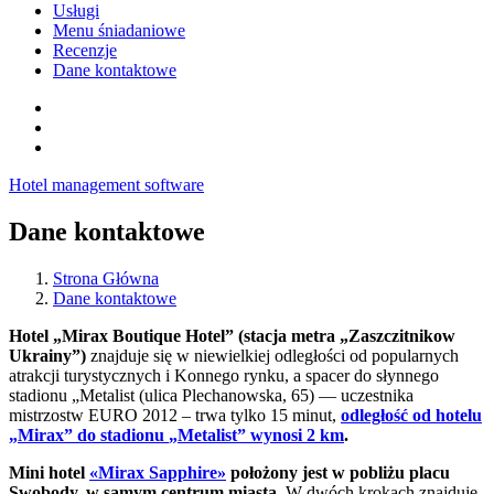
Usługi
Menu śniadaniowe
Recenzje
Dane kontaktowe
Hotel management software
Dane kontaktowe
Strona Główna
Dane kontaktowe
Hotel
„
Mirax Boutique Hotel
”
(
stacja metra
„Zaszczitnikow
Ukrainy
”)
znajduje się w niewielkiej odległości od popularnych
atrakcji turystycznych i Konne
go
rynku, a spacer do słynnego
stadionu
„
Metalist (ulica
Plechanowska
, 65) — uczestnika
mistrzostw EURO 2012
–
trwa tylko 15 minut,
odległość od hotelu
„
Mirax
”
do stadionu
„
Metalist
”
wynosi 2 km
.
Mini hotel
«Mirax Sapphire»
położony jest w pobliżu placu
Swobody
, w samym centrum miasta.
W dwóch krok
ach
znajduję