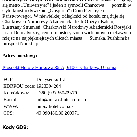
się metr
o
„
Uniwersytet
”
i jeden z symboli Charkowa — pomnik w
stylu konstruktywizmu
„
Gosprom
”
(Dom Przemysłu
Państwowe
go
). W niewielkiej odległości od hotelu znajduje się
Chark
owski
Narodowy Akademicki Teatr Opery
i
Baletu,
Lustrzan
y
Strumień, Chark
owski
Narodowy
Akademicki Rosyjski
Teatr Dramatyczny, centrum historyczne i wiele innych ciekawych
miejsc na najpiękniejszych ulicach miasta —
Sumska
, Pushkinska,
prospekt
Nauki itp.
Adres pocztowy:
Prospekt Heroiv Harkowa 86-A, 61001 Charków, Ukraina
FOP
Denysenko L.I.
EDRPOU code:
1923304204
Komórkowy:
+380 (93) 360-09-79
E-mail:
info@mirax-hotel.com.ua
WWW:
mirax-hotel.com.ua
GPS:
49.990486,36.260971
Kody GDS: