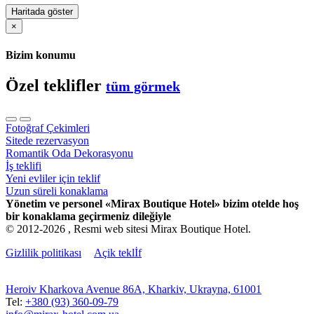
Haritada göster
×
Bizim konumu
Özel teklifler
tüm görmek
Fotoğraf Çekimleri
Sitede rezervasyon
Romantik Oda Dekorasyonu
İş teklifi
Yeni evliler için teklif
Uzun süreli konaklama
Yönetim ve personel «Mirax Boutique Hotel» bizim otelde hoş
bir konaklama geçirmeniz dileğiyle
© 2012-2026 , Resmi web sitesi Mirax Boutique Hotel.
Gizlilik politikası
Açik teklİf
Heroiv Kharkova Avenue 86A, Kharkiv, Ukrayna, 61001
Tel:
+380 (93) 360-09-79