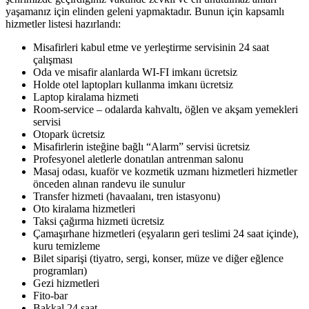
yaşamanız için elinden geleni yapmaktadır. Bunun için kapsamlı
hizmetler listesi hazırlandı:
Misafirleri kabul etme ve yerleştirme servisinin 24 saat
çalışması
Oda ve misafir alanlarda WI-FI imkanı
ücretsiz
Holde otel laptopları kullanma imkanı
ücretsiz
Laptop kiralama hizmeti
Room-service – odalarda kahvaltı, öğlen ve akşam yemekleri
servisi
Otopark
ücretsiz
Misafirlerin isteğine bağlı “Alarm” servisi
ücretsiz
Profesyonel aletlerle donatılan antrenman salonu
Masaj odası, kuaför ve kozmetik uzmanı hizmetleri
hizmetler
önceden alınan randevu ile sunulur
Transfer hizmeti (havaalanı, tren istasyonu)
Oto kiralama hizmetleri
Taksi çağırma hizmeti
ücretsiz
Çamaşırhane hizmetleri (eşyaların geri teslimi 24 saat içinde),
kuru temizleme
Bilet siparişi (tiyatro, sergi, konser, müze ve diğer eğlence
programları)
Gezi hizmetleri
Fito-bar
Bakkal
24 saat