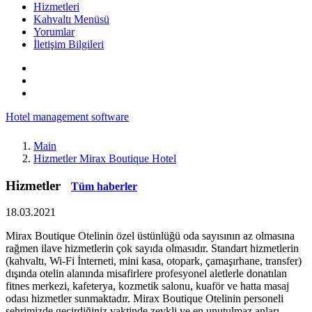
Hizmetleri
Kahvaltı Menüsü
Yorumlar
İletişim Bilgileri
Hotel management software
Main
Hizmetler Mirax Boutique Hotel
Hizmetler
Tüm haberler
18.03.2021
Mirax Boutique Otelinin özel üstünlüğü oda sayısının az olmasına
rağmen ilave hizmetlerin çok sayıda olmasıdır. Standart hizmetlerin
(kahvaltı, Wi-Fi İnterneti, mini kasa, otopark, çamaşırhane, transfer)
dışında otelin alanında misafirlere profesyonel aletlerle donatılan
fitnes merkezi, kafeterya, kozmetik salonu, kuaför ve hatta masaj
odası hizmetler sunmaktadır. Mirax Boutique Otelinin personeli
şehrimizde geçirdiğiniz vaktinde zevkli ve en unutulmaz anları