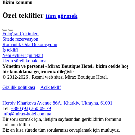
Bizim konumu
Özel teklifler
tüm görmek
Fotoğraf Çekimleri
Sitede rezervasyon
Romantik Oda Dekorasyonu
İş teklifi
Yeni evliler için teklif
Uzun süreli konaklama
Yönetim ve personel «Mirax Boutique Hotel» bizim otelde hoş
bir konaklama geçirmeniz dileğiyle
© 2012-2026 , Resmi web sitesi Mirax Boutique Hotel.
Gizlilik politikası
Açik teklİf
Heroiv Kharkova Avenue 86A, Kharkiv, Ukrayna, 61001
Tel:
+380 (93) 360-09-79
info@mirax-hotel.com.ua
Bir soru sormak için, iletişim sayfasından geribildirim formunu
kullanın lütfen.
Biz en kısa sürede tüm sorularınızı cevaplamak için mutluyuz.