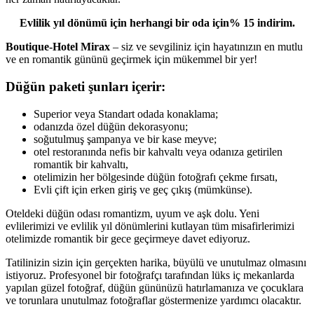
Evlilik yıl dönümü için herhangi bir oda için% 15 indirim.
Boutique-Hotel Mirax
– siz ve sevgiliniz için hayatınızın en mutlu
ve en romantik gününü geçirmek için mükemmel bir yer!
Düğün paketi şunları içerir:
Superior veya Standart odada konaklama;
odanızda özel düğün dekorasyonu;
soğutulmuş şampanya ve bir kase meyve;
otel restoranında nefis bir kahvaltı veya odanıza getirilen
romantik bir kahvaltı,
otelimizin her bölgesinde düğün fotoğrafı çekme fırsatı,
Evli çift için erken giriş ve geç çıkış (mümkünse).
Oteldeki düğün odası romantizm, uyum ve aşk dolu. Yeni
evlilerimizi ve evlilik yıl dönümlerini kutlayan tüm misafirlerimizi
otelimizde romantik bir gece geçirmeye davet ediyoruz.
Tatilinizin sizin için gerçekten harika, büyülü ve unutulmaz olmasını
istiyoruz. Profesyonel bir fotoğrafçı tarafından lüks iç mekanlarda
yapılan güzel fotoğraf, düğün gününüzü hatırlamanıza ve çocuklara
ve torunlara unutulmaz fotoğraflar göstermenize yardımcı olacaktır.